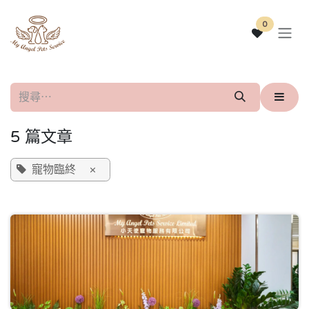
跳至內容
0
5 篇文章
寵物臨終
×