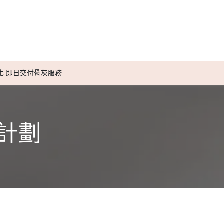
送別服務計劃
小天使紀念信物
媒體報導
小天使實用資訊
化 即日交付骨灰服務
計劃