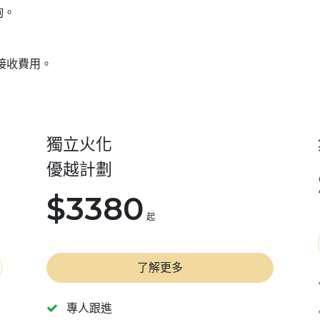
詢。
間接收費用。
獨立火化
優越計劃
$3380
起
了解更多
專人跟進