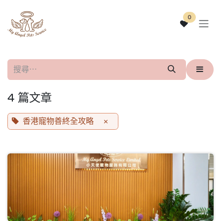
跳至內容
0
4 篇文章
香港寵物善終全攻略
×