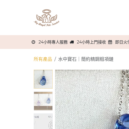
跳至內容
主頁
關於我們
服務流程
24小時專人服務
24小時上門接收
即日火
所有產品
水中寶石｜簡約精鋼粗項鏈