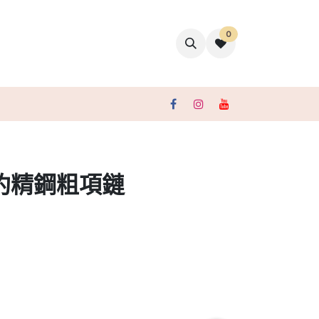
0
聯絡我們
約精鋼粗項鏈