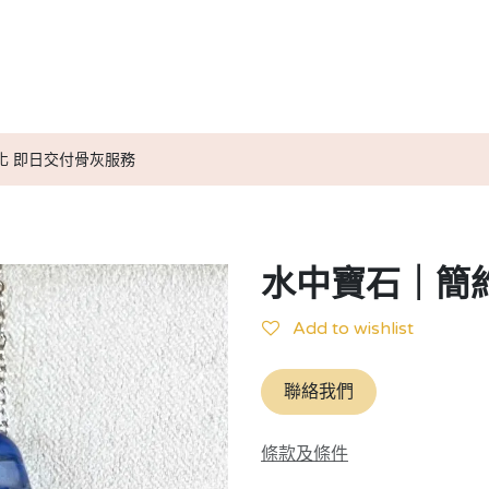
送別服務計劃
小天使紀念信物
媒體報導
小天使實用資訊
化 即日交付骨灰服務
水中寶石｜簡
Add to wishlist
聯絡我們
條款及條件