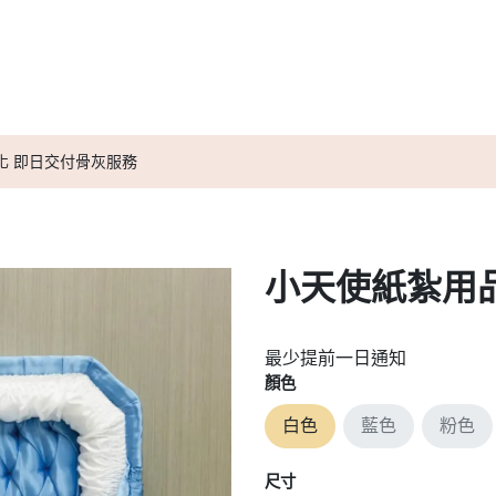
送別服務計劃
小天使紀念信物
媒體報導
小天使實用資訊
化 即日交付骨灰服務
小天使紙紮用
最少提前一日通知
顏色
白色
藍色
粉色
尺寸