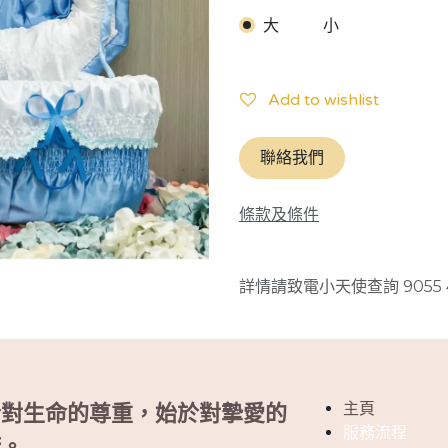
大
小
Add to wishlist
聯絡我們
條款及條件
詳情請致電小天使查詢 9055 
主頁
於對生命的尊重，始於對摯愛的
服務流程
諾。