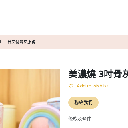
送別服務計劃
小天使紀念信物
媒體報導
小天使實用資訊
化 即日交付骨灰服務
美濃燒 3吋骨灰
Add to wishlist
聯絡我們
條款及條件