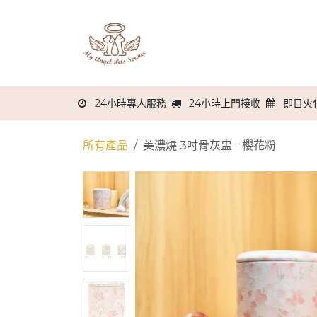
跳至內容
主頁
關於我們
服務流程
24小時專人服務
24小時上門接收
即日火
所有產品
美濃燒 3吋骨灰盅 - 櫻花粉