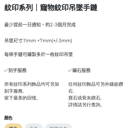
紋印系列｜寵物紋印吊墜手鏈
最少提前一日通知，約2-3個月完成
吊墜尺寸:11mm ×7mm(+/-3mm)
每條手鏈可鑲製多於一枚紋印吊墜
✅刻字服務
✅鑲石服務
所有紋印系列飾品均可另加
任何紋印飾品可另外鑲嵌鑽
刻字服務,
石、
留下最美的回憶。
寶石或骨灰鑚石,
詳情請另行查詢。
顏色