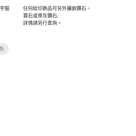
字服
任何紋印飾品可另外鑲嵌鑽石、
寶石或骨灰鑚石,
詳情請另行查詢。
色