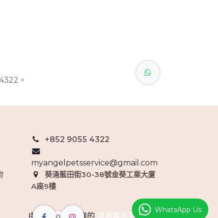
4322。
+852 9055 4322
myangelpetsservice@gmail.com
物
葵涌藍田街30-38號金葵工業大廈
A座9樓
WhatsApp Us
由
- 最強的
開源電商平台
驅動