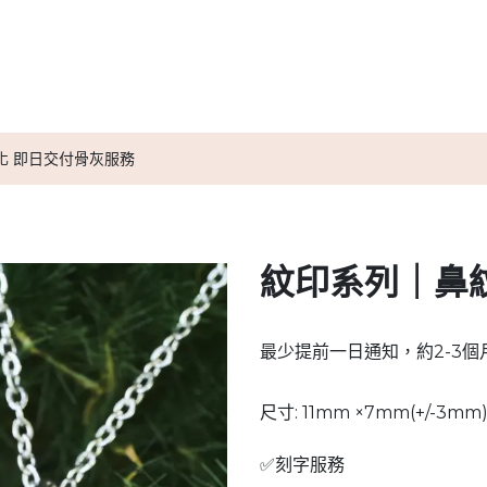
送別服務計劃
小天使紀念信物
媒體報導
小天使實用資訊
化 即日交付骨灰服務
紋印系列｜鼻
最少提前一日通知，約2-3個
尺寸: 11mm ×7mm(+/-3mm
✅刻字服務