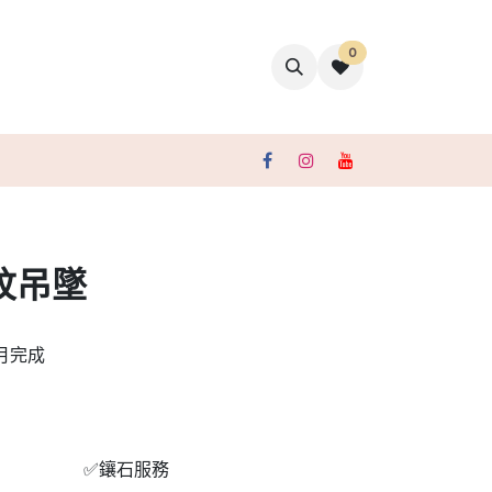
0
聯絡我們
紋吊墜
月完成
)
✅鑲石服務