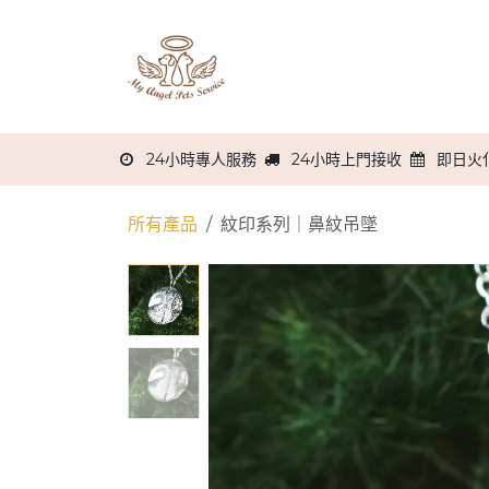
跳至內容
主頁
關於我們
服務流程
24小時專人服務
24小時上門接收
即日火
所有產品
紋印系列｜鼻紋吊墜