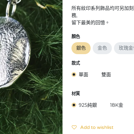
所有紋印系列飾品均可另加刻
務,
留下最美的回憶。
顏色
銀色
金色
玫瑰金
款式
單面
雙面
材質
925純銀
18K金
Add to wishlist