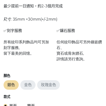
最少提前一日通知，約2-3個月完成
尺寸: 35mm ×30mm(+/-2mm)
✅刻字服務
✅鑲石服務
所有紋印系列飾品均可另加
任何紋印飾品可另外鑲嵌鑽
刻字服務,
石、
留下最美的回憶。
寶石或骨灰鑚石,
詳情請另行查詢。
顏色
銀色
金色
玫瑰金色
款式
單面
雙面