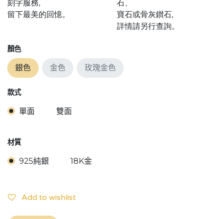
刻字服務,
石、
留下最美的回憶。
寶石或骨灰鑚石,
詳情請另行查詢。
顏色
銀色
金色
玫瑰金色
款式
單面
雙面
材質
925純銀
18K金
Add to wishlist