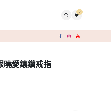
0
聯絡我們
銀曉愛鑲鑽戒指