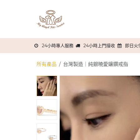
跳至內容
主頁
關於我們
服務流程
24小時專人服務
24小時上門接收
即日火
所有產品
台灣製造｜純銀曉愛鑲鑽戒指