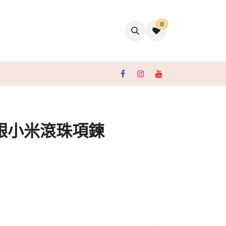
0
聯絡我們
銀小米滾珠項鍊